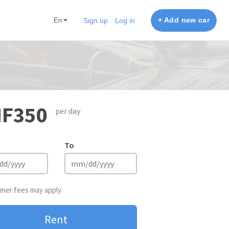
+ Add new car
en
Sign up
Log in
F350
per day
To
mer fees may apply
Rent