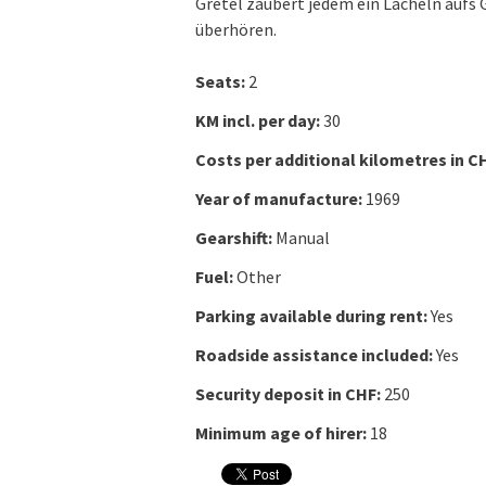
Gretel zaubert jedem ein Lächeln aufs G
überhören.
Seats:
2
KM incl. per day:
30
Costs per additional kilometres in C
Year of manufacture:
1969
Gearshift:
Manual
Fuel:
Other
Parking available during rent:
Yes
Roadside assistance included:
Yes
Security deposit in CHF:
250
Minimum age of hirer:
18