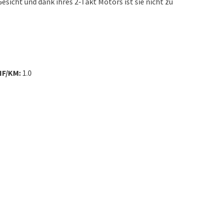
esicht und dank ihres 2-Takt Motors ist sie nicht zu
HF/KM:
1.0