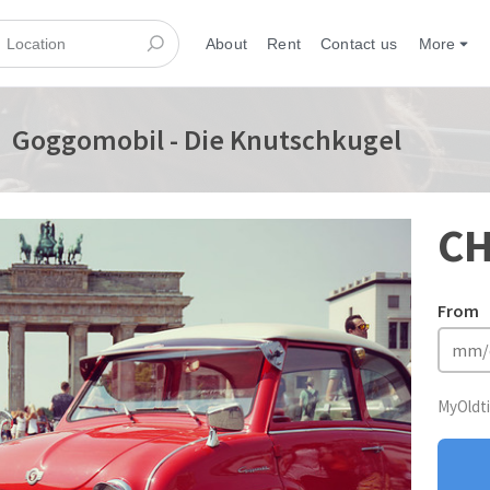
About
Rent
Contact us
More
Goggomobil - Die Knutschkugel
CH
From
MyOldti