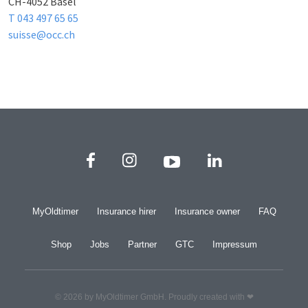
CH-4052 Basel
T 043 497 65 65
suisse@occ.ch
MyOldtimer
Insurance hirer
Insurance owner
FAQ
Shop
Jobs
Partner
GTC
Impressum
© 2026 by MyOldtimer GmbH. Proudly created with ❤