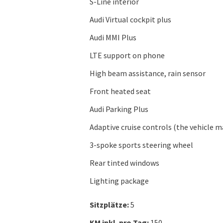
S-Line interior
Audi Virtual cockpit plus
Audi MMI Plus
LTE support on phone
High beam assistance, rain sensor
Front heated seat
Audi Parking Plus
Adaptive cruise controls (the vehicle 
3-spoke sports steering wheel
Rear tinted windows
Lighting package
Sitzplätze:
5
KM inkl. pro Tag:
150