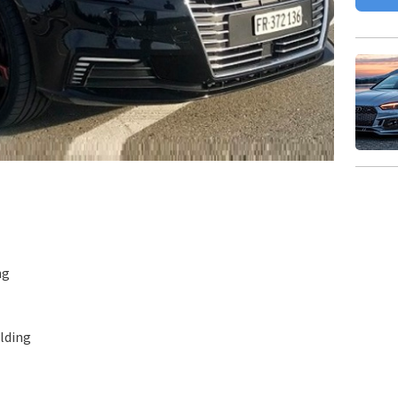
ng
olding