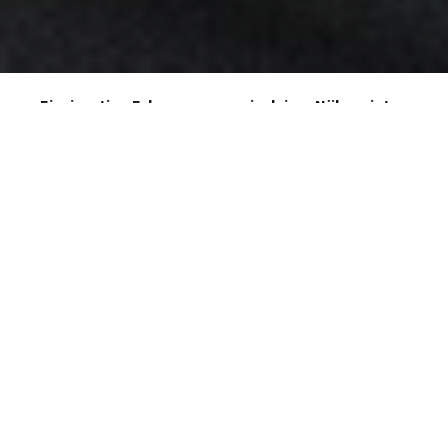
Einzigartige Fahrzeuge ganz in deiner Nähe mieten
Finde Fahrzeuge, die du selber fahren kannst, lass dich
chauffieren oder buche Fahrzeuge für kommerzielle
Zwecke (Fotos etc.).
Selbstfahren
CHF120
/ Tag