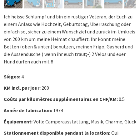
Ich heisse Schlumpf und bin ein rüstiger Veteran, der Euch zu
einem Anlass wie Hochzeit, Geburtstag, Überraschung oder
einfach so, sicher zu einem Wunschziel und zurück im Umkreis
von 200 km um meine Heimat chauffiert. Ihr könnt meine
Betten (oben & unten) benutzen, meinen Frigo, Gasherd und
die Aussendusche ( wenn ihr euch traut;-) 2 Velos und euer
Hund dürfen auch mit !!
Sièges:
4
KM incl. par jour:
200
Coûts par kilomètres supplémentaires en CHF/KM:
0.5
Année de fabrication:
1974
Équipement:
Volle Camperausstattung, Musik, Charme, Glück
Stationnement disponible pendant la location:
Oui