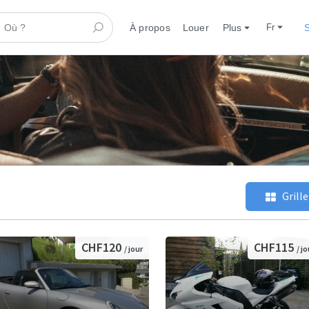
À propos
Louer
Plus
fr
S
Grille
CHF120
CHF115
/ jour
/ jo