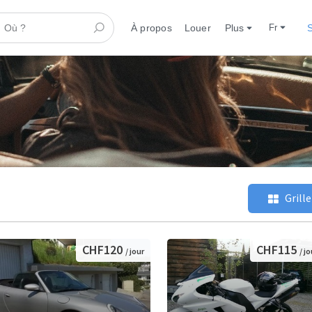
À propos
Louer
Plus
fr
S
Grille
CHF120
CHF115
/ jour
/ jo